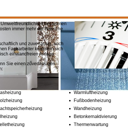
Umweltfreundlichkeit bestimmen
kosten immer mehr die Bereiche
chaftlich und zuverlässig, auch
enen Facharbeiter kümmern sich
isch einwandfreien Anlage.
nn Sie einen zuverlässigen
n:
asheizung
Warmluftheizung
olzheizung
Fußbodenheizung
achtspeicherheizung
Wandheizung
lheizung
Betonkernaktivierung
elletheizung
Thermenwartung