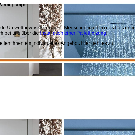
ärmepumpe
nde Umweltbewusstsein vieler Menschen machen das Heizen m
ich bei uns über die
Installation einer Palletheizung
!
ellen Ihnen ein individuelles Angebot. Hier geht es zu