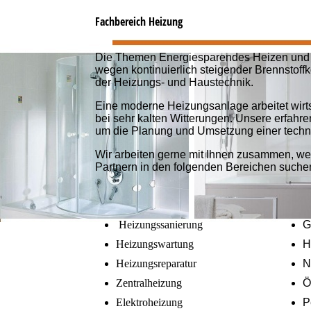
Fachbereich Heizung
Die Themen Energiesparendes Heizen und 
wegen kontinuierlich steigender Brennstoff
der Heizungs- und Haustechnik.
Eine moderne Heizungsanlage arbeitet wirts
bei sehr kalten Witterungen. Unsere erfahr
um die Planung und Umsetzung einer techn
Wir arbeiten gerne mit Ihnen zusammen, we
Partnern in den folgenden Bereichen suche
Heizungssanierung
G
Heizungswartung
H
Heizungsreparatur
N
Zentralheizung
Ö
Elektroheizung
P