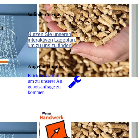
So finden Sie uns
it
Nutzen Sie unseren
interaktiven La­ge­plan,
um zu uns zu finden
Angebot Handwerk
Klicken Sie hier
um zu unserer An­
ge­bots­an­fra­ge zu
kommen