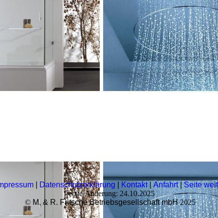
mpressum
|
Datenschutzerklärung
|
Kontakt
|
Anfahrt
|
Seite wei
Letzte Änderung: 24.10.2025
©
M. & R. Fritsche Betriebsgesellschaft mbH
2025