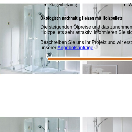
Etagenheizung
W
Ökologisch nachhaltig Heizen mit Holzpellets
Die steigenden Ölpreise und das zunehme
Holzpellets sehr attraktiv. Informieren Sie s
Beschreiben Sie uns Ihr Projekt und wir erst
unserer
Angebotsanfrage
.