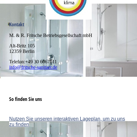
Kontakt
M. & R. Fritsche Betriebsgesellschaft mbH
Alt-Britz 105
12359 Berlin
Telefon:+49 30 6067611
info@fritsche-sanitaer.de
So finden Sie uns
Nutzen Sie unseren interaktiven La­ge­plan, um zu uns
zu finden