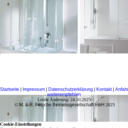
Startseite
|
Impressum
|
Datenschutzerklärung
|
Kontakt
|
Anfahr
weiterempfehlen
Letzte Änderung: 24.10.2025
©
M. & R. Fritsche Betriebsgesellschaft mbH
2025
Cookie-Einstellungen