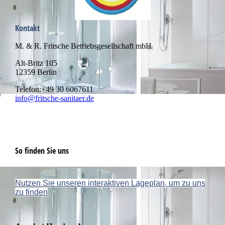
Kontakt
M. & R. Fritsche Betriebsgesellschaft mbH
Alt-Britz 105
12359 Berlin
Telefon:+49 30 6067611
info@fritsche-sanitaer.de
So finden Sie uns
Nutzen Sie unseren interaktiven La­ge­plan, um zu uns
zu finden