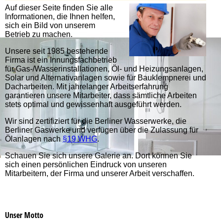
Auf dieser Seite finden Sie alle
Informationen, die Ihnen helfen,
sich ein Bild von unserem
Betrieb zu machen.
Unsere seit 1985 bestehende
Firma ist ein Innungsfachbetrieb
für Gas-/Wasserinstallationen, Öl- und Heizungsanlagen,
Solar und Alternativanlagen sowie für Bauklempnerei und
Dacharbeiten. Mit jahrelanger Arbeitserfahrung
garantieren unsere Mitarbeiter, dass sämtliche Arbeiten
stets optimal und gewissenhaft ausgeführt werden.
Wir sind zertifiziert für die Berliner Wasserwerke, die
Berliner Gaswerke und verfügen über die Zulassung für
Ölanlagen nach
§19 WHG
.
Schauen Sie sich unsere Galerie an. Dort können Sie
sich einen persönlichen Eindruck von unseren
Mitarbeitern, der Firma und unserer Arbeit verschaffen.
Unser Motto