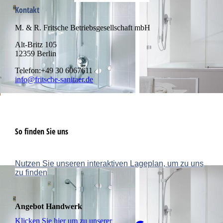
Kontakt
M. & R. Fritsche Betriebsgesellschaft mbH
Alt-Britz 105
12359 Berlin
Telefon:+49 30 6067611
info@fritsche-sanitaer.de
So finden Sie uns
Nutzen Sie unseren interaktiven La­ge­plan, um zu uns
zu finden
Angebot Handwerk
Klicken Sie hier um zu unserer