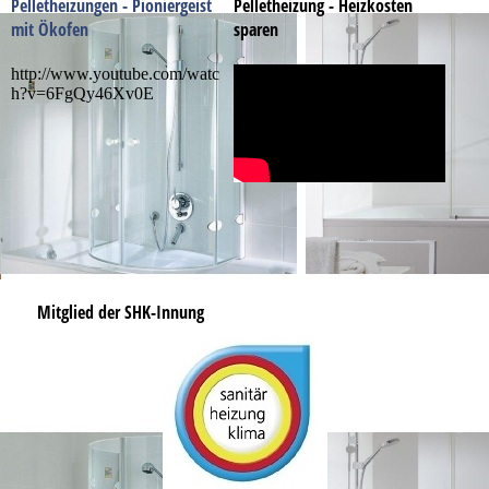
Pelletheizungen - Pioniergeist
Pelletheizung - Heizkosten
mit Ökofen
sparen
http://www.youtube.com/watc
h?v=6FgQy46Xv0E
Mitglied der SHK-Innung