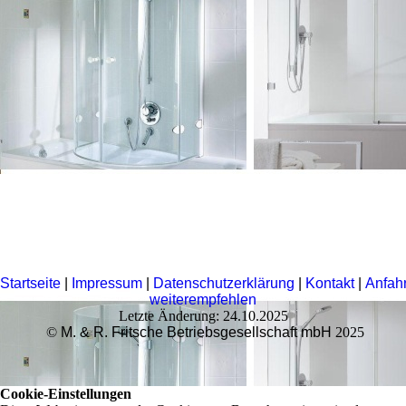
Startseite
|
Impressum
|
Datenschutzerklärung
|
Kontakt
|
Anfahr
weiterempfehlen
Letzte Änderung: 24.10.2025
©
M. & R. Fritsche Betriebsgesellschaft mbH
2025
Cookie-Einstellungen